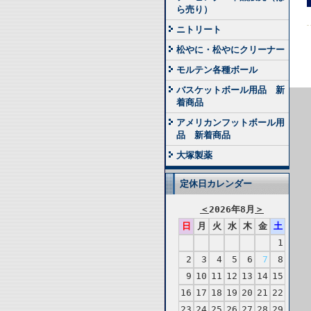
ら売り）
ニトリート
松やに・松やにクリーナー
モルテン各種ボール
バスケットボール用品 新
着商品
アメリカンフットボール用
品 新着商品
大塚製薬
定休日カレンダー
＜
2026年8月
＞
日
月
火
水
木
金
土
1
2
3
4
5
6
7
8
9
10
11
12
13
14
15
16
17
18
19
20
21
22
23
24
25
26
27
28
29