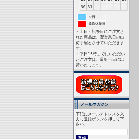
30
31
今日
発送休業日
・土日・祝祭日にご注文さ
れた商品は、翌営業日の出
荷手配とさせていただきま
す。
・平日15時までにいただい
たご注文は、最短当日に出
荷いたします。
メールマガジン
下記にメールアドレスを入
力し登録ボタンを押して下
さい。