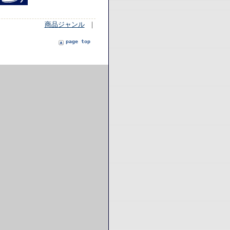
商品ジャンル
｜
page top