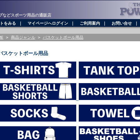
プなどスポーツ用品の通販店
トをみる
｜
マイページへログイン
｜
ご利用案内
｜
お問い合せ
ME
>
商品ジャンル
>
バスケットボール用品
バスケットボール用品