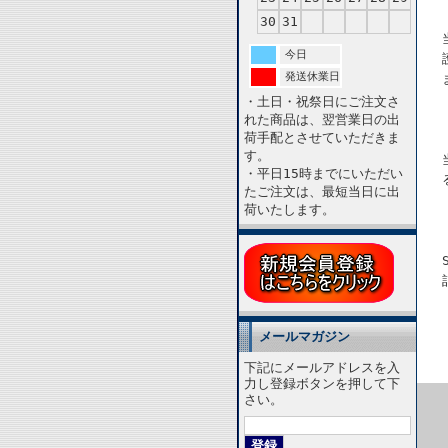
30
31
今日
発送休業日
・土日・祝祭日にご注文さ
れた商品は、翌営業日の出
荷手配とさせていただきま
す。
・平日15時までにいただい
たご注文は、最短当日に出
荷いたします。
メールマガジン
下記にメールアドレスを入
力し登録ボタンを押して下
さい。