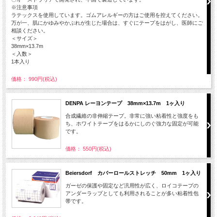
※注意事項
ラテックスを使用しています。ゴムアレルギーの方はご使用を控えてください。
万が一、肌にかゆみやかぶれが生じた場合は、すぐにテープをはがし、医師にご
相談ください。
＜サイズ＞
38mm×13.7m
＜入数＞
1本入り
価格： 990円(税込)
DENPA レーヨンテープ 38mm×13.7m 1ヶ入り
合成繊維の非伸縮テープ。非常に強い粘着性と強度をも
ち、ホワイトテープをはるかにしのぐ強力な固定が可能
です。
価格： 550円(税込)
Beiersdorf カバーロールストレッチ 50mm 1ヶ入り
ガーゼの保護や固定など汎用性が広く、ロイコテープの
アンダーラップとしても利用されることが多い粘着性包
帯です。