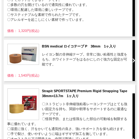
〇多数の穴を開けているので通気性に優れています。
〇環境に配慮した環境に優しいテープです。
〇サスティナブルな素材で作られたテープです。
〇アレルギーを起こしにくい素材で作っています。
価格： 1,320円(税込)
BSN medical ロイコテープ P 38mm 1ヶ入り
レイヨン製の非伸縮テープ。非常に強い粘着性と強度を
もち、ホワイトテープをはるかにしのぐ強力な固定が可
能です。
価格： 1,540円(税込)
Strapit SPORTSTAPE Premium Rigid Strapping Tape
38mm×13.7m 1ヶ入り
〇ストラピット非伸縮強粘着レーヨンテープはとても強
い固定力を持ち、関節や靭帯をサポートするのに最適な
テープです。
〇怪我予防、または怪我をした部位の可動域を制限する
事に優れています。
〇湿度に強く、汗をかいても通気性の良さ、強いサポート力を保ち続けます。
〇手で裂け、使いやすいように端はギザギザ加工を施しています。
〇オーストラリアで開発され、中国で製造しています。