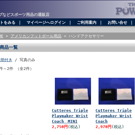
プなどスポーツ用品の通販店
トをみる
｜
マイページへログイン
｜
ご利用案内
｜
お問い合せ
ME
>
アメリカンフットボール用品
> ハンドアクセサリー
商品一覧
説明付き
/ 写真のみ
件～2件 （全2件）
Cutteres Triple
Cutteres Triple
Playmaker Wrist
Playmaker Wrist
Coach MINI
Coach
2,750円
(税込)
2,970円
(税込)