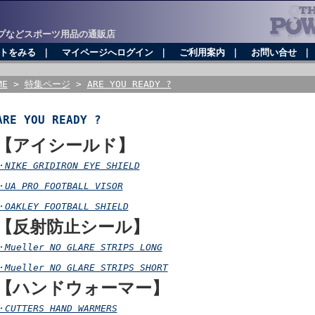
プなどスポーツ用品の通販店
トをみる
｜
マイページへログイン
｜
ご利用案内
｜
お問い合せ
ME
>
特集ページ
>
ARE YOU READY ?
ARE YOU READY ?
【アイシールド】
・NIKE GRIDIRON EYE SHIELD
・UA PRO FOOTBALL VISOR
・OAKLEY FOOTBALL SHIELD
【反射防止シール】
・Mueller NO GLARE STRIPS LONG
・Mueller NO GLARE STRIPS SHORT
【ハンドウォーマー】
・CUTTERS HAND WARMERS