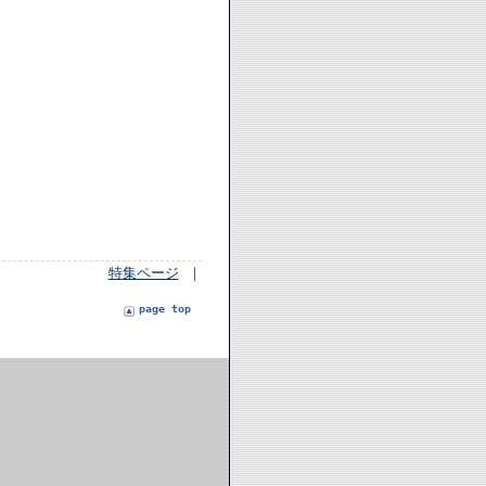
特集ページ
｜
page top