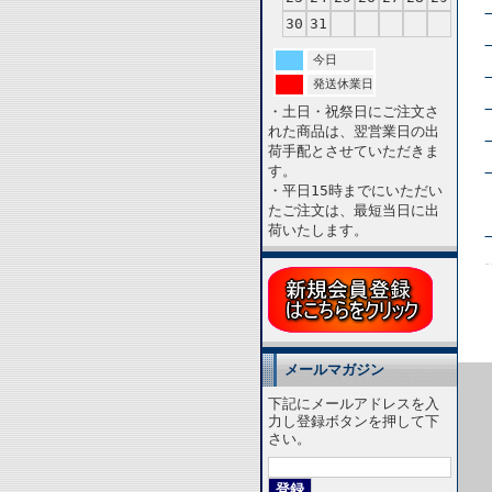
30
31
今日
発送休業日
・土日・祝祭日にご注文さ
れた商品は、翌営業日の出
荷手配とさせていただきま
す。
・平日15時までにいただい
たご注文は、最短当日に出
荷いたします。
メールマガジン
下記にメールアドレスを入
力し登録ボタンを押して下
さい。