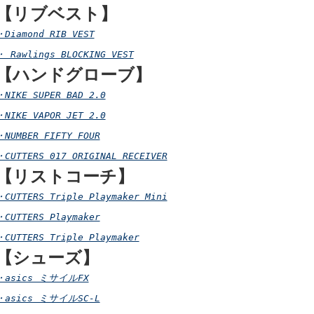
【リブベスト】
・Diamond RIB VEST
・ Rawlings BLOCKING VEST
【ハンドグローブ】
・NIKE SUPER BAD 2.0
・NIKE VAPOR JET 2.0
・NUMBER FIFTY FOUR
・CUTTERS 017 ORIGINAL RECEIVER
【リストコーチ】
・CUTTERS Triple Playmaker Mini
・CUTTERS Playmaker
・CUTTERS Triple Playmaker
【シューズ】
・asics ミサイルFX
・asics ミサイルSC-L