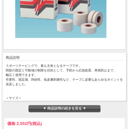
商品説明
スポーツテーピングで、最も主体となるテープです。
関節の固定と可動域の制限を目的として、予防から応急処置、再発防止まで、
幅広く使用できます。
作業性、固定感、持続性、低皮膚刺激性など、テープに必要なあらゆるポイントを
追及しました。
＜サイズ＞
38mm×12m
▼ 商品説明の続きを見る ▼
＜入数＞
8本入り
価格:
2,552円
(税込)